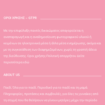
ΟΡΟΙ ΧΡΗΣΗΣ – GTPR
Mε την επιφύλαξη παντός δικαιώματος απαγορεύεται η
αναπαραγωγή και η αναδημοσίευση φωτογραφικού υλικού ή
κειμένων σε ηλεκτρονικά μέσα ή άλλα μέσα ενημέρωσης, ακόμα και
με τη συγκατάθεση των διαφημιζομένων, χωρίς τη γραπτή άδεια
της διεύθυνσης. Οροι χρήσης-Πολιτική απορρήτου
Δείτε
περισσότερα εδώ
ABOUT US
Παιδί. Όλα για το παιδί. Περιοδικό για το παιδί και τη μαμά.
Πληροφορίες, προτάσεις και συμβουλές, για όλες τις γυναίκες από
τη στιγμή που θα θελήσουν να γίνουν μητέρες μέχρι την περίοδο