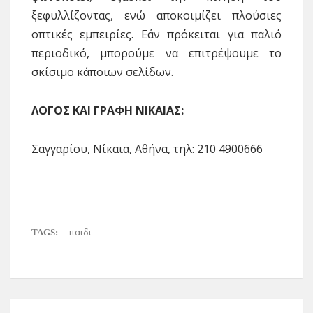
ξεφυλλίζοντας, ενώ αποκοιμίζει πλούσιες
οπτικές εμπειρίες. Εάν πρόκειται για παλιό
περιοδικό, μπορούμε να επιτρέψουμε το
σκίσιμο κάποιων σελίδων.
ΛΟΓΟΣ ΚΑΙ ΓΡΑΦΗ ΝΙΚΑΙΑΣ:
Σαγγαρίου, Νίκαια, Αθήνα, τηλ: 210 4900666
παιδι
TAGS: