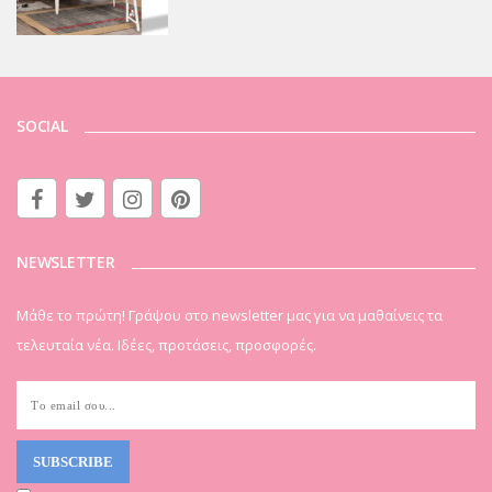
SOCIAL
NEWSLETTER
Μάθε το πρώτη! Γράψου στο newsletter μας για να μαθαίνεις τα
τελευταία νέα. Ιδέες, προτάσεις, προσφορές.