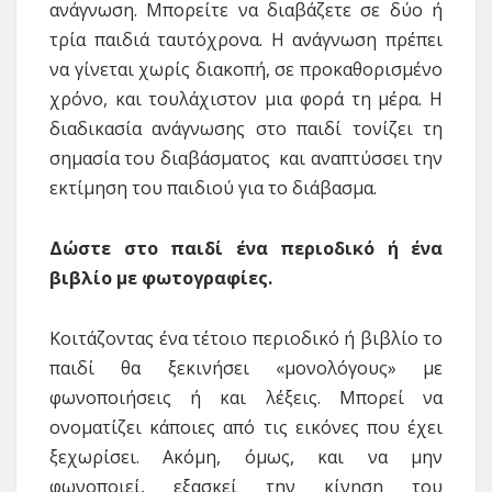
ανάγνωση. Μπορείτε να διαβάζετε σε δύο ή
τρία παιδιά ταυτόχρονα. Η ανάγνωση πρέπει
να γίνεται χωρίς διακοπή, σε προκαθορισμένο
χρόνο, και τουλάχιστον μια φορά τη μέρα. Η
διαδικασία ανάγνωσης στο παιδί τονίζει τη
σημασία του διαβάσματος και αναπτύσσει την
εκτίμηση του παιδιού για το διάβασμα.
Δώστε στο παιδί ένα περιοδικό ή ένα
βιβλίο με φωτογραφίες.
Κοιτάζοντας ένα τέτοιο περιοδικό ή βιβλίο το
παιδί θα ξεκινήσει «μονολόγους» με
φωνοποιήσεις ή και λέξεις. Μπορεί να
ονοματίζει κάποιες από τις εικόνες που έχει
ξεχωρίσει. Ακόμη, όμως, και να μην
φωνοποιεί, εξασκεί την κίνηση του