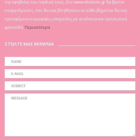
της εφηβείας του παιδιού τους...Στο www.ebiskoto.gr θα βρείτε
επαγγελματίες, που θα σας βοηθήσουν σε κάθε βήμα και θα σας
προσφέρουν κορυφαίες υπηρεσίες με συνέπεια και προσωπική
φροντίδα.
Περισσότερα
ΣΤΕΙΛΤΕ ΜΑΣ ΜΗΝΥΜΑ