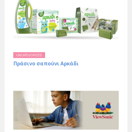
UNCATEGORIZED
Πράσινο σαπούνι Αρκάδι