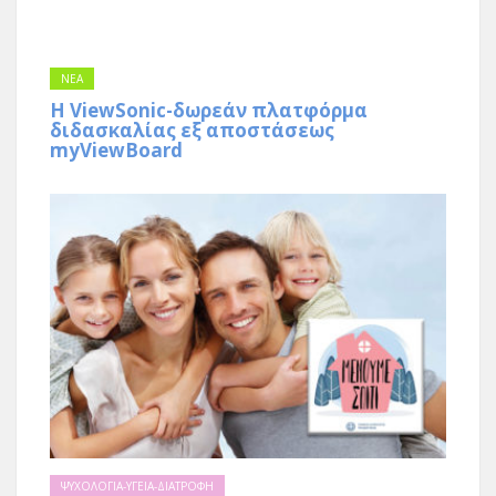
NEA
Η ViewSonic-δωρεάν πλατφόρμα
διδασκαλίας εξ αποστάσεως
myViewBoard
ΨΥΧΟΛΟΓΙΑ-ΥΓΕΙΑ-ΔΙΑΤΡΟΦΗ