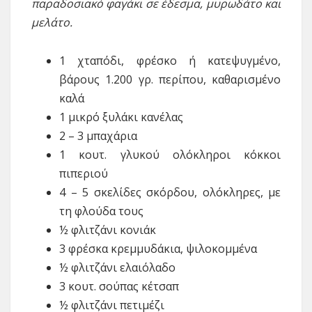
παραδοσιακό φαγάκι σε έδεσμα, μυρωδάτο και
μελάτο.
1 χταπόδι, φρέσκο ή κατεψυγμένο,
βάρους 1.200 γρ. περίπου, καθαρισμένο
καλά
1 μικρό ξυλάκι κανέλας
2 – 3 μπαχάρια
1 κουτ. γλυκού ολόκληροι κόκκοι
πιπεριού
4 – 5 σκελίδες σκόρδου, ολόκληρες, με
τη φλούδα τους
½ φλιτζάνι κονιάκ
3 φρέσκα κρεμμυδάκια, ψιλοκομμένα
½ φλιτζάνι ελαιόλαδο
3 κουτ. σούπας κέτσαπ
½ φλιτζάνι πετιμέζι