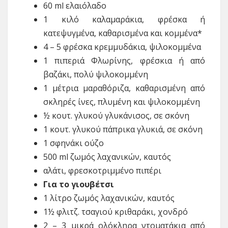
60 ml ελαιόλαδο
1 κιλό καλαμαράκια, φρέσκα ή
κατεψυγμένα, καθαρισμένα και κομμένα*
4 – 5 φρέσκα κρεμμυδάκια, ψιλοκομμένα
1 πιπεριά Φλωρίνης, φρέσκια ή από
βαζάκι, πολύ ψιλοκομμένη
1 μέτρια μαραθόριζα, καθαρισμένη από
σκληρές ίνες, πλυμένη και ψιλοκομμένη
½ κουτ. γλυκού γλυκάνισος, σε σκόνη
1 κουτ. γλυκού πάπρικα γλυκιά, σε σκόνη
1 σφηνάκι ούζο
500 ml ζωμός λαχανικών, καυτός
αλάτι, φρεσκοτριμμένο πιπέρι
Για το γιουβέτσι
1 λίτρο ζωμός λαχανικών, καυτός
1½ φλιτζ. τσαγιού κριθαράκι, χονδρό
2 – 3 μικρά ολόκληρα ντοματάκια από