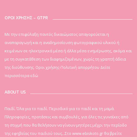
ΟΡΟΙ ΧΡΗΣΗΣ – GTPR
Mε την επιφύλαξη παντός δικαιώματος απαγορεύεται η
αναπαραγωγή και η αναδημοσίευση φωτογραφικού υλικού ή
κειμένων σε ηλεκτρονικά μέσα ή άλλα μέσα ενημέρωσης, ακόμα και
με τη συγκατάθεση των διαφημιζομένων, χωρίς τη γραπτή άδεια
της διεύθυνσης. Οροι χρήσης-Πολιτική απορρήτου
Δείτε
περισσότερα εδώ
ABOUT US
Παιδί. Όλα για το παιδί. Περιοδικό για το παιδί και τη μαμά.
Πληροφορίες, προτάσεις και συμβουλές, για όλες τις γυναίκες από
τη στιγμή που θα θελήσουν να γίνουν μητέρες μέχρι την περίοδο
της εφηβείας του παιδιού τους...Στο www.ebiskoto.gr θα βρείτε