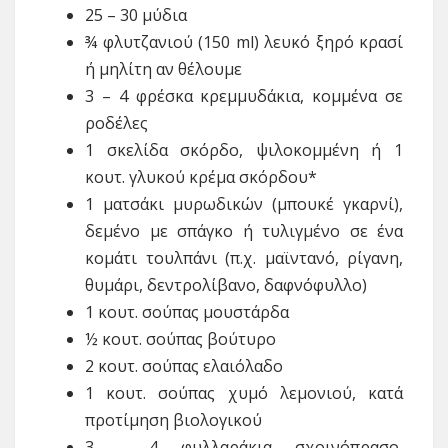
25 – 30 μύδια
¾ φλυτζανιού (150 ml) λευκό ξηρό κρασί
ή μηλίτη αν θέλουμε
3 – 4 φρέσκα κρεμμυδάκια, κομμένα σε
ροδέλες
1 σκελίδα σκόρδο, ψιλοκομμένη ή 1
κουτ. γλυκού κρέμα σκόρδου*
1 ματσάκι μυρωδικών (μπουκέ γκαρνί),
δεμένο με σπάγκο ή τυλιγμένο σε ένα
κομάτι τουλπάνι (π.χ. μαϊντανό, ρίγανη,
θυμάρι, δεντρολίβανο, δαφνόφυλλο)
1 κουτ. σούπας μουστάρδα
½ κουτ. σούπας βούτυρο
2 κουτ. σούπας ελαιόλαδο
1 κουτ. σούπας χυμό λεμονιού, κατά
προτίμηση βιολογικού
3 – 4 φυλλαράκια σχοινόπρασο,