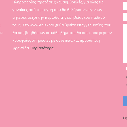
Πληροφορίες, προτάσεις και συμβουλές, για όλες τις
γυναίκες από τη στιγμή που θα θελήσουν να γίνουν
μητέρες μέχρι την περίοδο της εφηβείας του παιδιού
.
τους...Στο www.ebiskoto.gr θα βρείτε επαγγελματίες, που
δώ
θα σας βοηθήσουν σε κάθε βήμα και θα σας προσφέρουν
κορυφαίες υπηρεσίες με συνέπεια και προσωπική
φροντίδα.
Περισσότερα
Όρ