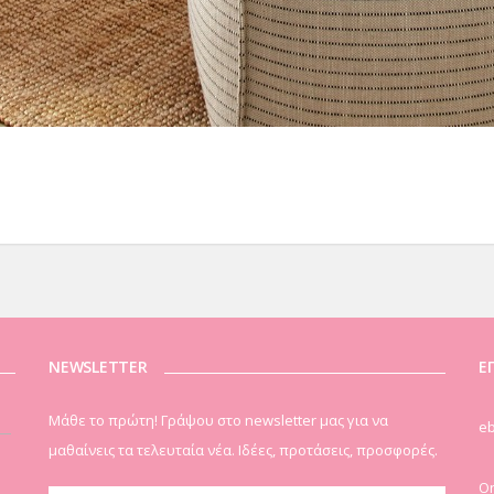
NEWSLETTER
Ε
Μάθε το πρώτη! Γράψου στο newsletter μας για να
eb
μαθαίνεις τα τελευταία νέα. Ιδέες, προτάσεις, προσφορές.
On