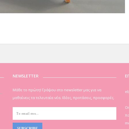
NEWSLETTER
Ε
Μάθε το πρώτη! Γράψου στο newsletter μας για να
eb
μαθαίνεις τα τελευταία νέα. Ιδέες, προτάσεις, προσφορές.
On
Χα
mo