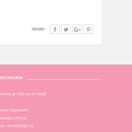
SHARE:
ΠΙΚΟΙΝΩΝΙΑ
iskoto.gr Ολα για το παιδί
Line Περιοδικό
λάνδρι, Αθήνα
b: +30 6972090710