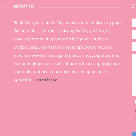
ABOUT US
Σ
Παιδί. Όλα για το παιδί. Περιοδικό για το παιδί και τη μαμά.
Πληροφορίες, προτάσεις και συμβουλές, για όλες τις
γυναίκες από τη στιγμή που θα θελήσουν να γίνουν
μητέρες μέχρι την περίοδο της εφηβείας του παιδιού
.
τους...Στο www.ebiskoto.gr θα βρείτε επαγγελματίες, που
δώ
θα σας βοηθήσουν σε κάθε βήμα και θα σας προσφέρουν
κορυφαίες υπηρεσίες με συνέπεια και προσωπική
φροντίδα.
Περισσότερα