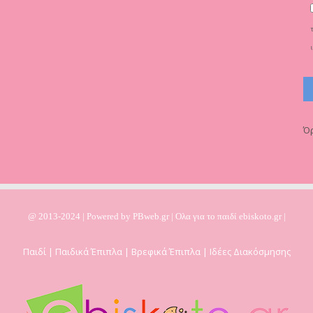
Όρ
@ 2013-2024 | Powered by
PBweb.gr
| Ολα για το παιδί ebiskoto.gr |
Παιδί | Παιδικά Έπιπλα | Βρεφικά Έπιπλα | Ιδέες Διακόσμησης