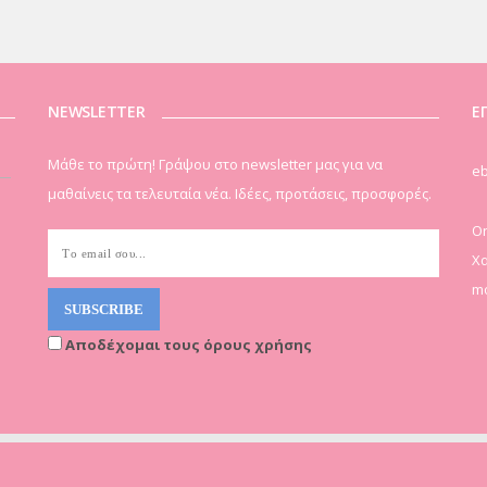
NEWSLETTER
Ε
Μάθε το πρώτη! Γράψου στο newsletter μας για να
eb
μαθαίνεις τα τελευταία νέα. Ιδέες, προτάσεις, προσφορές.
On
Χα
mo
Αποδέχομαι τους όρους χρήσης