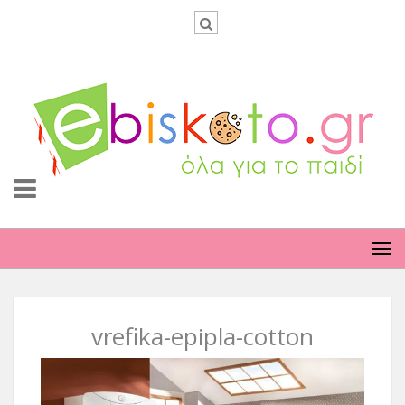
TO
NA
vrefika-epipla-cotton