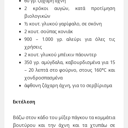
60 γρ. ζάχαρη άχνη
2 κρόκοι αυγών, κατά προτίμηση
βιολογικών
½ κουτ. γλυκού γαρίφαλο, σε σκόνη
2 κουτ. σούπας κονιάκ
900 – 1.000 γρ. αλεύρι για όλες τις
χρήσεις
2 κουτ. γλυκού μπέικιν πάουντερ
350 γρ. αμύγδαλα, καβουρδισμένα για 15
– 20 λεπτά στο φούρνο, στους 160°C και
χονδροσπασμένα
άφθονη ζάχαρη άχνη, για το σερβίρισμα
Εκτέλεση
Βάζω στον κάδο του μίξερ πάγκου τα κομμάτια
βουτύρου και την άχνη και τα χτυπάω σε