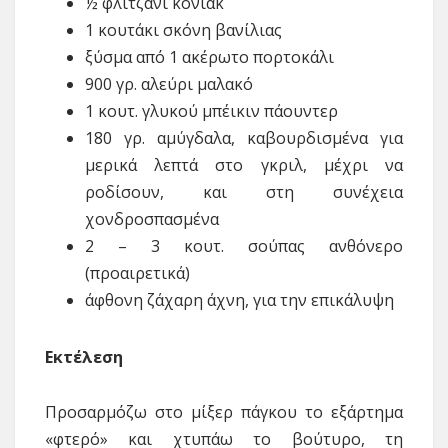
½ φλιτζάνι κονιάκ
1 κουτάκι σκόνη βανίλιας
ξύσμα από 1 ακέρωτο πορτοκάλι
900 γρ. αλεύρι μαλακό
1 κουτ. γλυκού μπέικιν πάουντερ
180 γρ. αμύγδαλα, καβουρδισμένα για
μερικά λεπτά στο γκριλ, μέχρι να
ροδίσουν, και στη συνέχεια
χονδροσπασμένα
2 – 3 κουτ. σούπας ανθόνερο
(προαιρετικά)
άφθονη ζάχαρη άχνη, για την επικάλυψη
Eκτέλεση
Προσαρμόζω στο μίξερ πάγκου το εξάρτημα
«φτερό» και χτυπάω το βούτυρο, τη