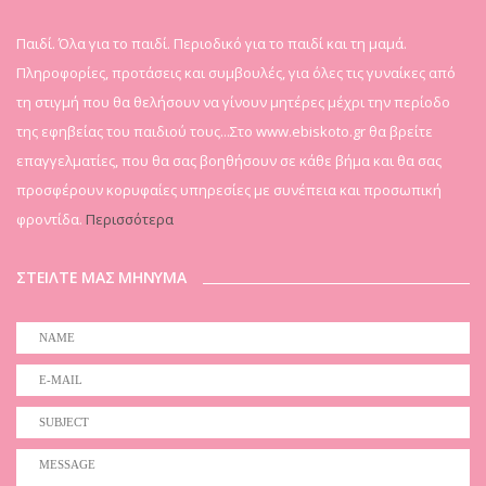
Παιδί. Όλα για το παιδί. Περιοδικό για το παιδί και τη μαμά.
Πληροφορίες, προτάσεις και συμβουλές, για όλες τις γυναίκες από
τη στιγμή που θα θελήσουν να γίνουν μητέρες μέχρι την περίοδο
της εφηβείας του παιδιού τους...Στο www.ebiskoto.gr θα βρείτε
επαγγελματίες, που θα σας βοηθήσουν σε κάθε βήμα και θα σας
προσφέρουν κορυφαίες υπηρεσίες με συνέπεια και προσωπική
φροντίδα.
Περισσότερα
ΣΤΕΙΛΤΕ ΜΑΣ ΜΗΝΥΜΑ