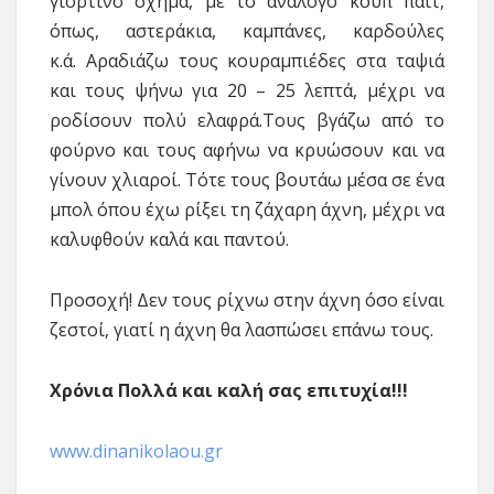
γιορτινό σχήμα, με το ανάλογο κουπ παιτ,
όπως, αστεράκια, καμπάνες, καρδούλες
κ.ά. Αραδιάζω τους κουραμπιέδες στα ταψιά
και τους ψήνω για 20 – 25 λεπτά, μέχρι να
ροδίσουν πολύ ελαφρά.Τους βγάζω από το
φούρνο και τους αφήνω να κρυώσουν και να
γίνουν χλιαροί. Τότε τους βουτάω μέσα σε ένα
μπολ όπου έχω ρίξει τη ζάχαρη άχνη, μέχρι να
καλυφθούν καλά και παντού.
Προσοχή! Δεν τους ρίχνω στην άχνη όσο είναι
ζεστοί, γιατί η άχνη θα λασπώσει επάνω τους.
Χρόνια Πολλά και καλή σας επιτυχία!!!
www.dinanikolaou.gr