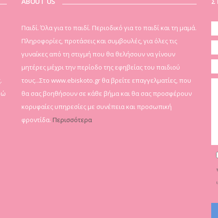
ABOUT US
Σ
Παιδί. Όλα για το παιδί. Περιοδικό για το παιδί και τη μαμά.
Πληροφορίες, προτάσεις και συμβουλές, για όλες τις
γυναίκες από τη στιγμή που θα θελήσουν να γίνουν
μητέρες μέχρι την περίοδο της εφηβείας του παιδιού
.
τους...Στο www.ebiskoto.gr θα βρείτε επαγγελματίες, που
δώ
θα σας βοηθήσουν σε κάθε βήμα και θα σας προσφέρουν
κορυφαίες υπηρεσίες με συνέπεια και προσωπική
φροντίδα.
Περισσότερα