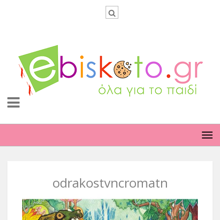
TO
NA
odrakostvncromatn