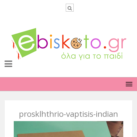
TO
NA
prosklhthrio-vaptisis-indian