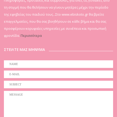
Πληροφορίες, προτάσεις και συμβουλές, για όλες τις γυναίκες από
τη στιγμή που θα θελήσουν να γίνουν μητέρες μέχρι την περίοδο
της εφηβείας του παιδιού τους...Στο www.ebiskoto.gr θα βρείτε
επαγγελματίες, που θα σας βοηθήσουν σε κάθε βήμα και θα σας
προσφέρουν κορυφαίες υπηρεσίες με συνέπεια και προσωπική
φροντίδα.
Περισσότερα
ΣΤΕΙΛΤΕ ΜΑΣ ΜΗΝΥΜΑ