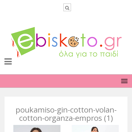
TO
NA
poukamiso-gin-cotton-volan-
cotton-organza-empros (1)