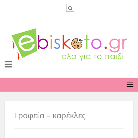
TO
NA
Γραφεία – καρέκλες