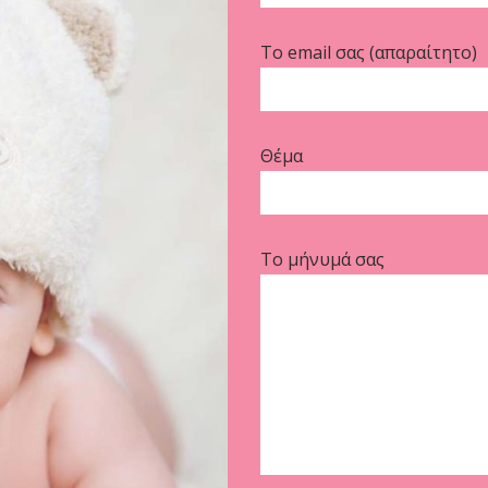
Το email σας (απαραίτητο)
Θέμα
Το μήνυμά σας