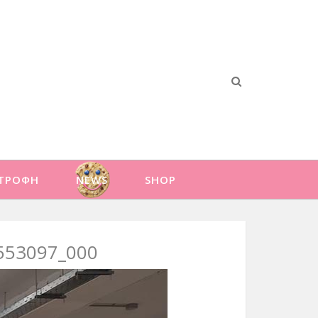
ΑΤΡΟΦΗ
NEWS
SHOP
553097_000