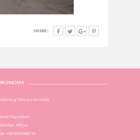
SHARE:
ΠΙΚΟΙΝΩΝΙΑ
iskoto.gr Ολα για το παιδί
Line Περιοδικό
λάνδρι, Αθήνα
b: +30 6972090710