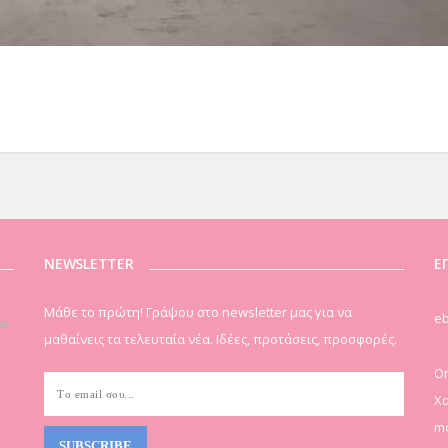
NEWSLETTER
Ε
Μάθε το πρώτη! Γράψου στο newsletter μας για να
eb
μαθαίνεις τα τελευταία νέα. Ιδέες, προτάσεις, προσφορές.
On
Χα
mo