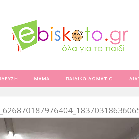
ΙΔΕΥΣΗ
ΜΑΜΑ
ΠΑΙΔΙΚΟ ΔΩΜΑΤΙΟ
ΔΙ
_626870187976404_1837031863606