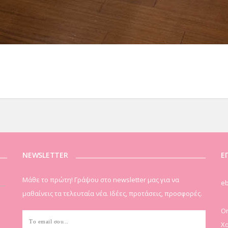
NEWSLETTER
Ε
Μάθε το πρώτη! Γράψου στο newsletter μας για να
eb
μαθαίνεις τα τελευταία νέα. Ιδέες, προτάσεις, προσφορές.
On
Χα