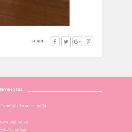
SHARE:
ΠΙΚΟΙΝΩΝΙΑ
iskoto.gr Ολα για το παιδί
Line Περιοδικό
λάνδρι, Αθήνα