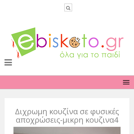
TO
NA
Διχρωμη κουζίνα σε φυσικές
αποχρώσεις-μικρη κουζινα4