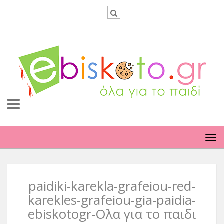
TO
NA
paidiki-karekla-grafeiou-red-
karekles-grafeiou-gia-paidia-
ebiskotogr-Ολα για το παιδι