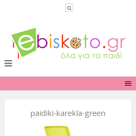
TO
NA
paidiki-karekla-green