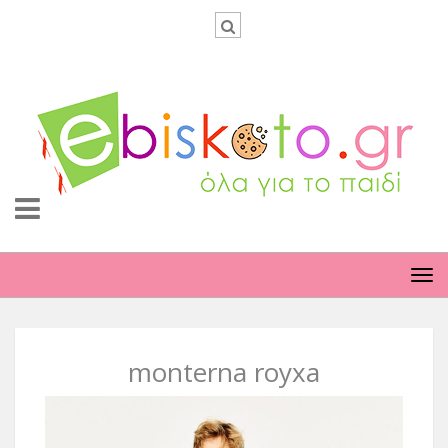
TO
NA
monterna royxa