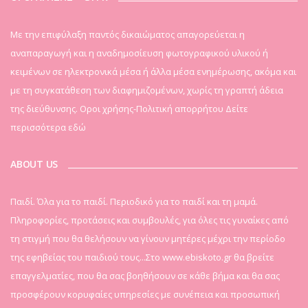
Mε την επιφύλαξη παντός δικαιώματος απαγορεύεται η
αναπαραγωγή και η αναδημοσίευση φωτογραφικού υλικού ή
κειμένων σε ηλεκτρονικά μέσα ή άλλα μέσα ενημέρωσης, ακόμα και
με τη συγκατάθεση των διαφημιζομένων, χωρίς τη γραπτή άδεια
της διεύθυνσης. Οροι χρήσης-Πολιτική απορρήτου
Δείτε
περισσότερα εδώ
ABOUT US
Παιδί. Όλα για το παιδί. Περιοδικό για το παιδί και τη μαμά.
Πληροφορίες, προτάσεις και συμβουλές, για όλες τις γυναίκες από
τη στιγμή που θα θελήσουν να γίνουν μητέρες μέχρι την περίοδο
της εφηβείας του παιδιού τους...Στο www.ebiskoto.gr θα βρείτε
επαγγελματίες, που θα σας βοηθήσουν σε κάθε βήμα και θα σας
προσφέρουν κορυφαίες υπηρεσίες με συνέπεια και προσωπική