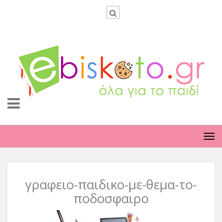
TO
NA
γραφειο-παιδικο-με-θεμα-το-
ποδοσφαιρο