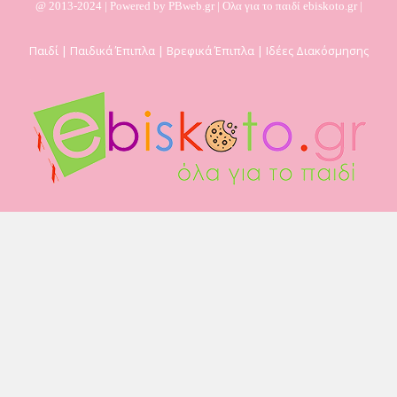
@ 2013-2024 | Powered by
PBweb.gr
| Ολα για το παιδί ebiskoto.gr |
Παιδί | Παιδικά Έπιπλα | Βρεφικά Έπιπλα | Ιδέες Διακόσμησης