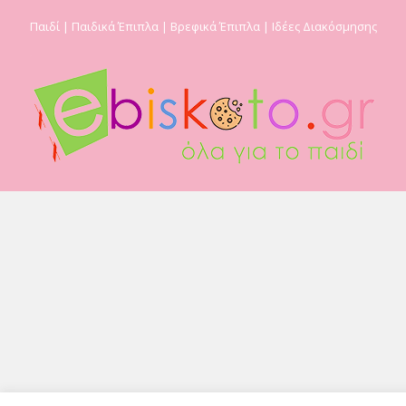
Παιδί | Παιδικά Έπιπλα | Βρεφικά Έπιπλα | Ιδέες Διακόσμησης