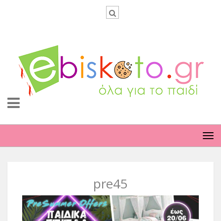
TO
NA
pre45