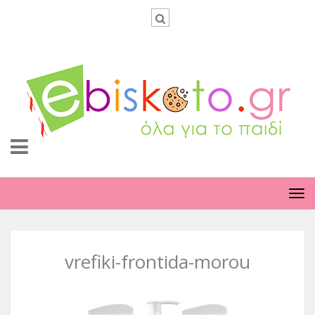
TO
NA
vrefiki-frontida-morou