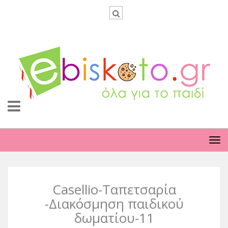
TO
NA
Casellio-Ταπετσαρία
-Διακόσμηση παιδικού
δωματίου-11