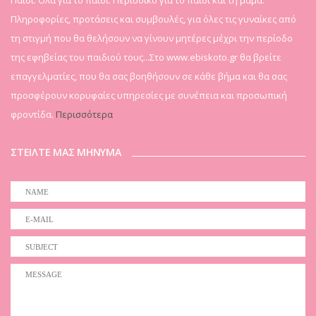
Παιδί. Όλα για το παιδί. Περιοδικό για το παιδί και τη μαμά.
Πληροφορίες, προτάσεις και συμβουλές, για όλες τις γυναίκες από
τη στιγμή που θα θελήσουν να γίνουν μητέρες μέχρι την περίοδο
της εφηβείας του παιδιού τους...Στο www.ebiskoto.gr θα βρείτε
επαγγελματίες, που θα σας βοηθήσουν σε κάθε βήμα και θα σας
προσφέρουν κορυφαίες υπηρεσίες με συνέπεια και προσωπική
φροντίδα.
Περισσότερα
ΣΤΕΙΛΤΕ ΜΑΣ ΜΗΝΥΜΑ