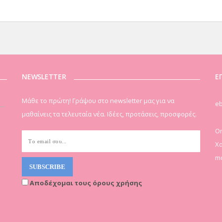
NEWSLETTER
Ε
Μάθε το πρώτη! Γράψου στο newsletter μας για να
eb
μαθαίνεις τα τελευταία νέα. Ιδέες, προτάσεις, προσφορές.
On
Χα
mo
Αποδέχομαι τους όρους χρήσης