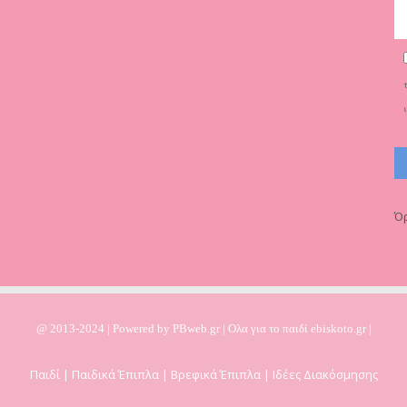
Όρ
@ 2013-2024 | Powered by
PBweb.gr
| Ολα για το παιδί ebiskoto.gr |
Παιδί | Παιδικά Έπιπλα | Βρεφικά Έπιπλα | Ιδέες Διακόσμησης