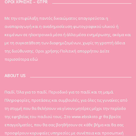
ΟΡΟΙ ΧΡΗΣΗΣ – GTPR
Mε την επιφύλαξη παντός δικαιώματος απαγορεύεται η
αναπαραγωγή και η αναδημοσίευση φωτογραφικού υλικού ή
κειμένων σε ηλεκτρονικά μέσα ή άλλα μέσα ενημέρωσης, ακόμα και
με τη συγκατάθεση των διαφημιζομένων, χωρίς τη γραπτή άδεια
της διεύθυνσης. Οροι χρήσης-Πολιτική απορρήτου
Δείτε
περισσότερα εδώ
ABOUT US
Παιδί. Όλα για το παιδί. Περιοδικό για το παιδί και τη μαμά.
Πληροφορίες, προτάσεις και συμβουλές, για όλες τις γυναίκες από
τη στιγμή που θα θελήσουν να γίνουν μητέρες μέχρι την περίοδο
της εφηβείας του παιδιού τους...Στο www.ebiskoto.gr θα βρείτε
επαγγελματίες, που θα σας βοηθήσουν σε κάθε βήμα και θα σας
προσφέρουν κορυφαίες υπηρεσίες με συνέπεια και προσωπική