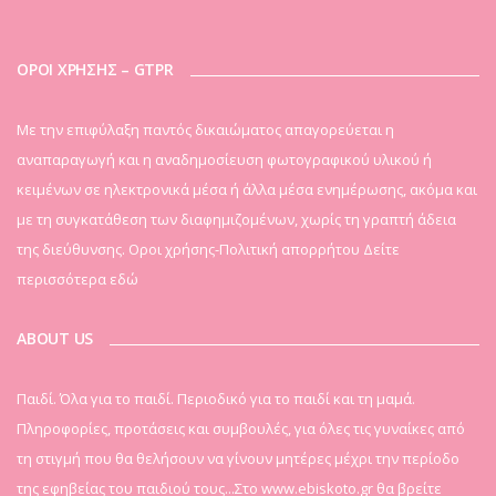
ΟΡΟΙ ΧΡΗΣΗΣ – GTPR
Mε την επιφύλαξη παντός δικαιώματος απαγορεύεται η
αναπαραγωγή και η αναδημοσίευση φωτογραφικού υλικού ή
κειμένων σε ηλεκτρονικά μέσα ή άλλα μέσα ενημέρωσης, ακόμα και
με τη συγκατάθεση των διαφημιζομένων, χωρίς τη γραπτή άδεια
της διεύθυνσης. Οροι χρήσης-Πολιτική απορρήτου
Δείτε
περισσότερα εδώ
ABOUT US
Παιδί. Όλα για το παιδί. Περιοδικό για το παιδί και τη μαμά.
Πληροφορίες, προτάσεις και συμβουλές, για όλες τις γυναίκες από
τη στιγμή που θα θελήσουν να γίνουν μητέρες μέχρι την περίοδο
της εφηβείας του παιδιού τους...Στο www.ebiskoto.gr θα βρείτε