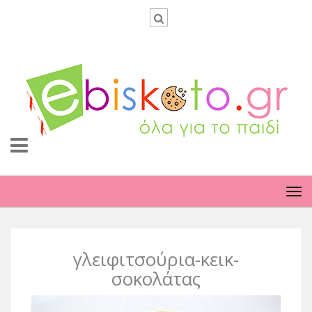
TO
NA
γλειφιτσούρια-κεικ-
σοκολάτας