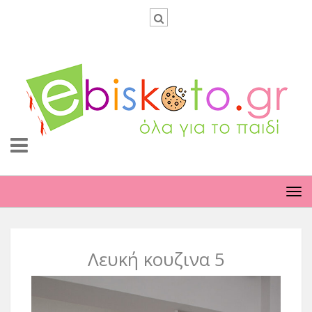
TO
NA
Λευκή κουζινα 5