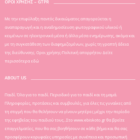
ΟΡΟΙ ΧΡΗΣΗΣ – GTPR
Mε την επιφύλαξη παντός δικαιώματος απαγορεύεται η
αναπαραγωγή και η αναδημοσίευση φωτογραφικού υλικού ή
κειμένων σε ηλεκτρονικά μέσα ή άλλα μέσα ενημέρωσης, ακόμα και
με τη συγκατάθεση των διαφημιζομένων, χωρίς τη γραπτή άδεια
της διεύθυνσης. Οροι χρήσης-Πολιτική απορρήτου
Δείτε
περισσότερα εδώ
ABOUT US
Παιδί. Όλα για το παιδί. Περιοδικό για το παιδί και τη μαμά.
Πληροφορίες, προτάσεις και συμβουλές, για όλες τις γυναίκες από
τη στιγμή που θα θελήσουν να γίνουν μητέρες μέχρι την περίοδο
της εφηβείας του παιδιού τους...Στο www.ebiskoto.gr θα βρείτε
επαγγελματίες, που θα σας βοηθήσουν σε κάθε βήμα και θα σας
προσφέρουν κορυφαίες υπηρεσίες με συνέπεια και προσωπική