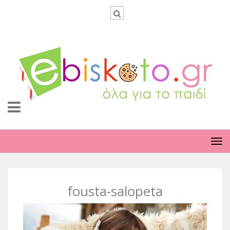
TO
NA
fousta-salopeta