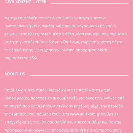
ΟΡΟΙ ΧΡΗΣΗΣ – GTPR
Mε την επιφύλαξη παντός δικαιώματος απαγορεύεται η
αναπαραγωγή και η αναδημοσίευση φωτογραφικού υλικού ή
κειμένων σε ηλεκτρονικά μέσα ή άλλα μέσα ενημέρωσης, ακόμα και
με τη συγκατάθεση των διαφημιζομένων, χωρίς τη γραπτή άδεια
της διεύθυνσης. Οροι χρήσης-Πολιτική απορρήτου
Δείτε
περισσότερα εδώ
ABOUT US
Παιδί. Όλα για το παιδί. Περιοδικό για το παιδί και τη μαμά.
Πληροφορίες, προτάσεις και συμβουλές, για όλες τις γυναίκες από
τη στιγμή που θα θελήσουν να γίνουν μητέρες μέχρι την περίοδο
της εφηβείας του παιδιού τους...Στο www.ebiskoto.gr θα βρείτε
επαγγελματίες, που θα σας βοηθήσουν σε κάθε βήμα και θα σας
προσφέρουν κορυφαίες υπηρεσίες με συνέπεια και προσωπική