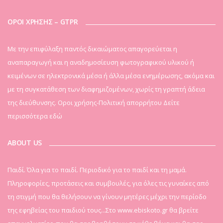
ΟΡΟΙ ΧΡΗΣΗΣ – GTPR
Mε την επιφύλαξη παντός δικαιώματος απαγορεύεται η
αναπαραγωγή και η αναδημοσίευση φωτογραφικού υλικού ή
κειμένων σε ηλεκτρονικά μέσα ή άλλα μέσα ενημέρωσης, ακόμα και
με τη συγκατάθεση των διαφημιζομένων, χωρίς τη γραπτή άδεια
της διεύθυνσης. Οροι χρήσης-Πολιτική απορρήτου
Δείτε
περισσότερα εδώ
ABOUT US
Παιδί. Όλα για το παιδί. Περιοδικό για το παιδί και τη μαμά.
Πληροφορίες, προτάσεις και συμβουλές, για όλες τις γυναίκες από
τη στιγμή που θα θελήσουν να γίνουν μητέρες μέχρι την περίοδο
της εφηβείας του παιδιού τους...Στο www.ebiskoto.gr θα βρείτε