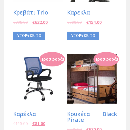
Kρεβάτι Trio
Καρέκλα
€
798.00
€
622.00
€
200.00
€
154.00
ΑΓΌΡΑΣΈ ΤΟ
ΑΓΟΡΑΣΕ ΤΟ
Προσφορά!
Προσφορά!
Καρέκλα
Κουκέτα Black
Pirate
€
115.00
€
81.00
€
975.00
€
670.00