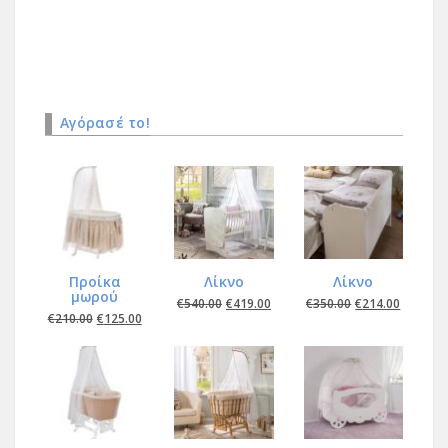
Αγόρασέ το!
Προίκα
Λίκνο
Λίκνο
μωρού
€
540.00
€
419.00
€
350.00
€
214.00
€
210.00
€
125.00