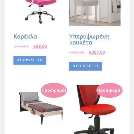
Kαρέκλα
Υπερυψωμένη
κουκέτα
€
125.00
€
88.00
€
280.00
€
207.00
ΑΓΌΡΑΣΈ ΤΟ
AΓΟΡΑΣΕ ΤΟ
Προσφορά!
Προσφορά!