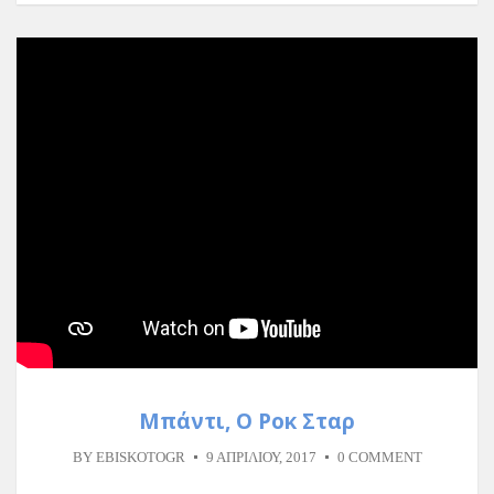
Μπάντι, Ο Ροκ Σταρ
BY
EBISKOTOGR
9 ΑΠΡΙΛΊΟΥ, 2017
0 COMMENT