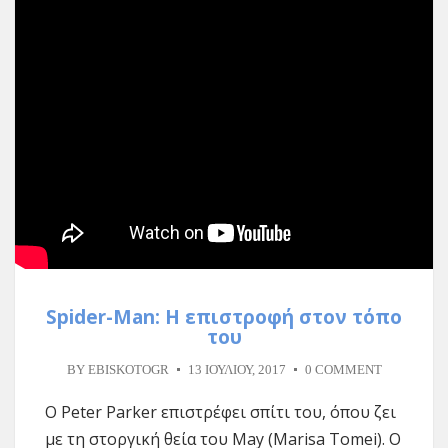
Spider-Man: Η επιστροφή στον τόπο
του
BY
EBISKOTOGR
13 ΙΟΥΛΊΟΥ, 2017
0 COMMENT
O Peter Parker επιστρέφει σπίτι του, όπου ζει
με τη στοργική θεία του May (Marisa Tomei). Ο