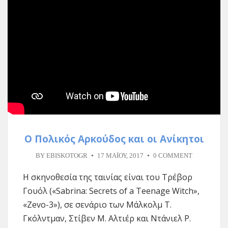
Ο Πολικός Αρκούδος και οι Ανίκητοι
BY
EBISKOTOGR
17 ΜΑΪ́ΟΥ, 2017
0 COMMENT
Η σκηνοθεσία της ταινίας είναι του Τρέβορ
Γουόλ («Sabrina: Secrets of a Teenage Witch»,
«Zevo-3»), σε σενάριο των Μάλκολμ Τ.
Γκόλντμαν, Στίβεν Μ. Αλτιέρ και Ντάνιελ Ρ.