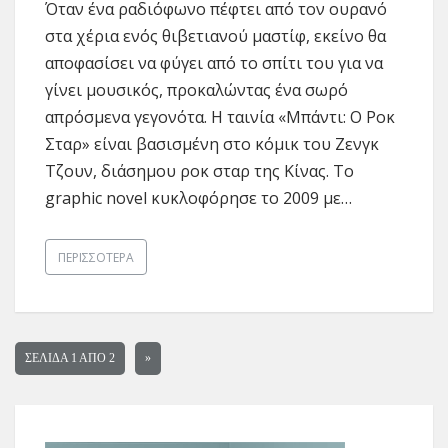
Όταν ένα ραδιόφωνο πέφτει από τον ουρανό
στα χέρια ενός θιβετιανού μαστίφ, εκείνο θα
αποφασίσει να φύγει από το σπίτι του για να
γίνει μουσικός, προκαλώντας ένα σωρό
απρόσμενα γεγονότα. H ταινία «Μπάντι: Ο Ροκ
Σταρ» είναι βασισμένη στο κόμικ του Ζενγκ
Τζουν, διάσημου ροκ σταρ της Κίνας. Το
graphic novel κυκλοφόρησε το 2009 με…
ΠΕΡΙΣΣΌΤΕΡΑ
ΣΕΛΊΔΑ 1 ΑΠΟ 2
»