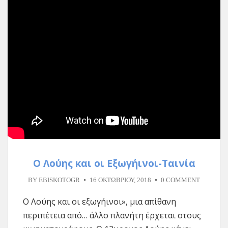
Ο Λούης και οι Εξωγήινοι-Ταινία
BY
EBISKOTOGR
16 ΟΚΤΩΒΡΊΟΥ, 2018
0 COMMENT
Ο Λούης και οι εξωγήινοι», μια απίθανη
περιπέτεια από… άλλο πλανήτη έρχεται στους