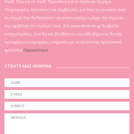
Παιδί. Όλα για το παιδί. Περιοδικό για το παιδί και τη μαμά.
Πληροφορίες, προτάσεις και συμβουλές, για όλες τις γυναίκες από
τη στιγμή που θα θελήσουν να γίνουν μητέρες μέχρι την περίοδο
της εφηβείας του παιδιού τους...Στο www.ebiskoto.gr θα βρείτε
επαγγελματίες, που θα σας βοηθήσουν σε κάθε βήμα και θα σας
προσφέρουν κορυφαίες υπηρεσίες με συνέπεια και προσωπική
φροντίδα.
Περισσότερα
ΣΤΕΙΛΤΕ ΜΑΣ ΜΗΝΥΜΑ