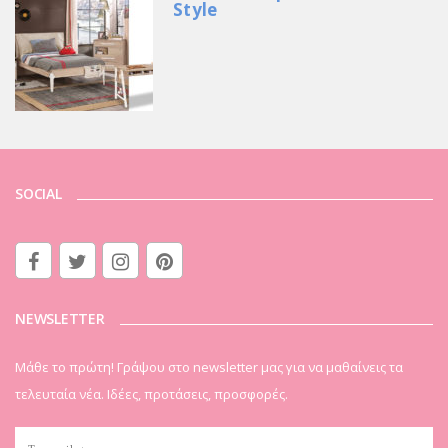
Style
SOCIAL
NEWSLETTER
Μάθε το πρώτη! Γράψου στο newsletter μας για να μαθαίνεις τα
τελευταία νέα. Ιδέες, προτάσεις, προσφορές.