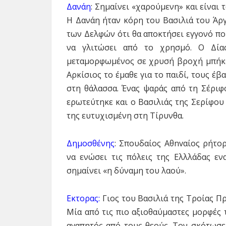
Δανάη
: Σημαίνει «χαρούμενη» και είναι
Η Δανάη ήταν κόρη του Βασιλιά του Άργ
των Δελφών ότι θα αποκτήσει εγγονό που
να γλιτώσει από το χρησμό. Ο Δία
μεταμορφωμένος σε χρυσή βροχή μπήκε 
Aρκίσιος το έμαθε για το παιδί, τους έβ
στη θάλασσα. Ένας ψαράς από τη Σέριφ
ερωτεύτηκε και ο Βασιλιάς της Σερίφου 
της ευτυχισμένη στη Τίρυνθα.
Δημοσθένης
: Σπουδαίος Aθnvαίoς ρήτορ
να ενώσει τις πόλεις της Ελλλάδας εν
σημαίνει «η δύναμη του λαού».
Εκτορας:
Γιoς του Βασιλιά της Tροίας Πρ
Μία από τις πιο αξιοθαύμαστες μορφές τ
αγαπητός από τους θεούς. Τον σκότωσε 