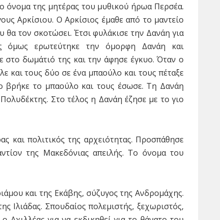
 το όνομα της μητέρας του μυθικού ήρωα Περσέα.
ους Αρκίσιου. Ο Aρκίσιος έμαθε από το μαντείο
 θα τον σκοτώσει. Έτσι φυλάκισε την Δανάη για
ς όμως ερωτεύτηκε την όμορφη Δανάη και
στο δωμάτιό της και την άφησε έγκυο. Όταν ο
αλε και τους δύο σε ένα μπαούλο και τους πέταξε
ο βρήκε το μπαούλο και τους έσωσε. Τη Δανάη
Πολυδέκτης. Στο τέλος η Δανάη έζησε με το γιο
ας και πολιτικός της αρχειότητας. Προσπάθησε
αντίον της Μακεδόνιας απειλής. To όνομα του
ιάμου και της Εκάβης, σύζυγος της Ανδρομάχης.
ης Ιλιάδας. Σπουδαίος πολεμιστής, ξεχωριστός,
ο Αχιλλέας για να εκδικηθεί για το θάνατο του