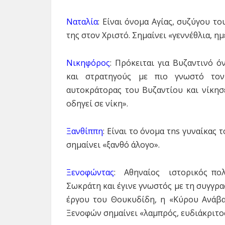
Ναταλία
: Είναι όνομα Aγίας, συζύγου τ
της στον Χριστό. Σημαίνει «γεννέθλια, η
Νικηφόρος
: Πρόκειται για Βυζαντινό 
και στρατηγούς με πιο γνωστό το
αυτοκράτορας του Βυζαντίου και νίκησ
οδηγεί σε νίκη».
Ξανθίππη
: Είναι το όνομα τns γυναίκας
σημαίνει «ξανθό άλογο».
Ξενοφώντας
: Αθηναίος ιστορικός πολ
Σωκράτη και έγινε γνωστός με τη συγγρα
έργου του Θουκυδίδη, η «Κύρου Ανάβασ
Ξενοφών σημαίνει «λαμπρός, ευδιάκριτο