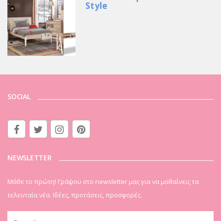
Style
SOCIAL
NEWSLETTER
Μάθε το πρώτη! Γράψου στο newsletter μας για να μαθαίνεις τα
τελευταία νέα. Ιδέες, προτάσεις, προσφορές.