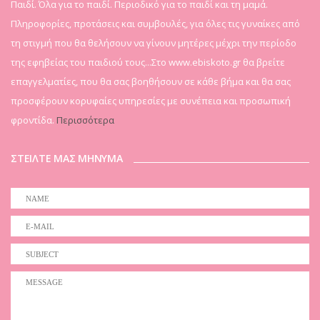
Παιδί. Όλα για το παιδί. Περιοδικό για το παιδί και τη μαμά.
Πληροφορίες, προτάσεις και συμβουλές, για όλες τις γυναίκες από
τη στιγμή που θα θελήσουν να γίνουν μητέρες μέχρι την περίοδο
της εφηβείας του παιδιού τους...Στο www.ebiskoto.gr θα βρείτε
επαγγελματίες, που θα σας βοηθήσουν σε κάθε βήμα και θα σας
προσφέρουν κορυφαίες υπηρεσίες με συνέπεια και προσωπική
φροντίδα.
Περισσότερα
ΣΤΕΙΛΤΕ ΜΑΣ ΜΗΝΥΜΑ