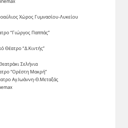
Cinemax
Προαύλιος Χώρος Γυμνασίου-Λυκείου
έατρο “Γιώργος Παππάς”
κό Θέατρο “Δ.Κιντής”
 Θεατράκι Σελήνια
έατρο “Ορέστη Μακρή”
Θέατρο Αγ.Ιωάννη-Θ.Μεταξάς
inemax