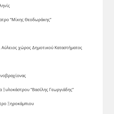
ληνίς
Θέατρο “Μίκης Θεοδωράκης”
ς, Αύλειος χώρος Δημοτικού Καταστήματος
μενοβραχίονας
να Ξυλοκάστρου “Βασίλης Γεωργιάδης”
ατρο Ξηροκάμπιου