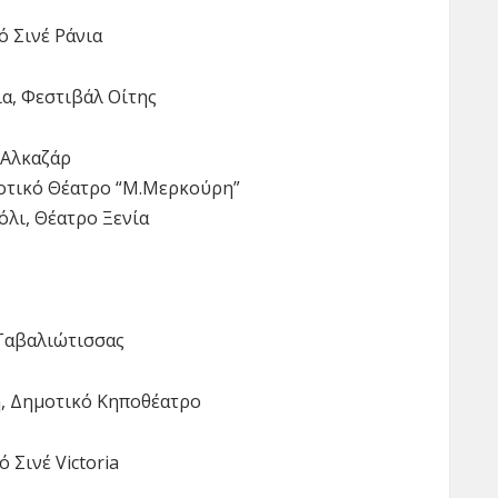
ό Σινέ Ράνια
ία, Φεστιβάλ Οίτης
 Αλκαζάρ
μοτικό Θέατρο “Μ.Μερκούρη”
όλι, Θέατρο Ξενία
 Γαβαλιώτισσας
η, Δημοτικό Κηποθέατρο
 Σινέ Victoria