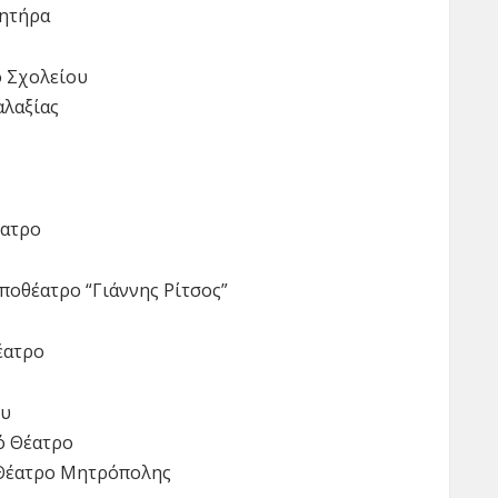
λητήρα
ο Σχολείου
αλαξίας
έατρο
ηποθέατρο “Γιάννης Ρίτσος”
έατρο
ου
ό Θέατρο
ό Θέατρο Μητρόπολης