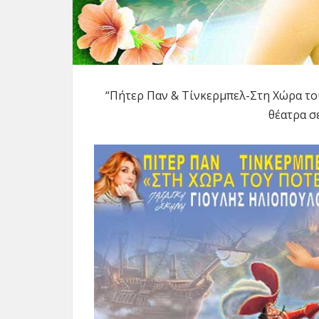
“Πήτερ Παν & Τίνκερμπελ-Στη Χώρα του
θέατρα σ