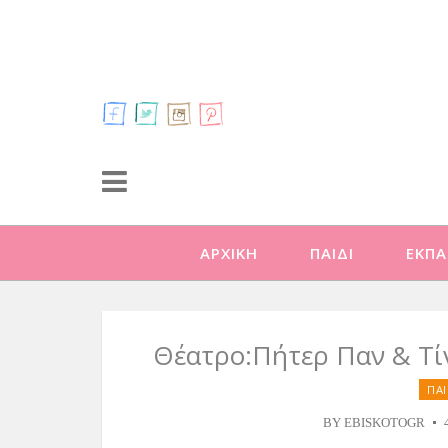
ΑΡΧΙΚΗ
ΠΑΙΔΙ
ΕΚΠΑ
Θέατρο:Πήτερ Παν & Τί
ΠΑ
BY
EBISKOTOGR