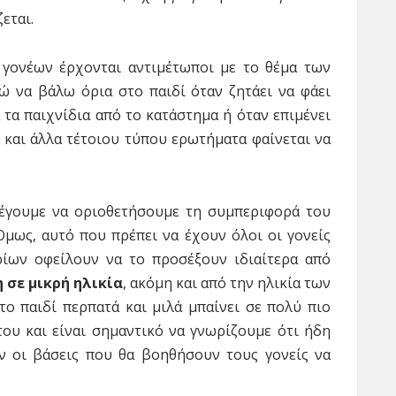
εται.
 γονέων έρχονται αντιμέτωποι με το θέμα των
ώ να βάλω όρια στο παιδί όταν ζητάει να φάει
 τα παιχνίδια από το κατάστημα ή όταν επιμένει
» και άλλα τέτοιου τύπου ερωτήματα φαίνεται να
λέγουμε να οριοθετήσουμε τη συμπεριφορά του
Όμως, αυτό που πρέπει να έχουν όλοι οι γονείς
ρίων οφείλουν να το προσέξουν ιδιαίτερα από
η σε μικρή ηλικία
, ακόμη και από την ηλικία των
το παιδί περπατά και μιλά μπαίνει σε πολύ πιο
ου και είναι σημαντικό να γνωρίζουμε ότι ήδη
ν οι βάσεις που θα βοηθήσουν τους γονείς να