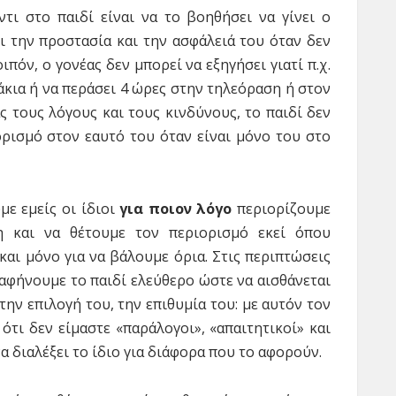
τι στο παιδί είναι να το βοηθήσει να γίνει ο
ι την προστασία και την ασφάλειά του όταν δεν
ιπόν, ο γονέας δεν μπορεί να εξηγήσει γιατί π.χ.
τάκια ή να περάσει 4 ώρες στην τηλεόραση ή στον
 τους λόγους και τους κινδύνους, το παιδί δεν
ορισμό στον εαυτό του όταν είναι μόνο του στο
με εμείς οι ίδιοι
για ποιον λόγο
περιορίζουμε
η και να θέτουμε τον περιορισμό εκεί όπου
 και μόνο για να βάλουμε όρια. Στις περιπτώσεις
α αφήνουμε το παιδί ελεύθερο ώστε να αισθάνεται
ην επιλογή του, την επιθυμία του: με αυτόν τον
τι δεν είμαστε «παράλογοι», «απαιτητικοί» και
α διαλέξει το ίδιο για διάφορα που το αφορούν.