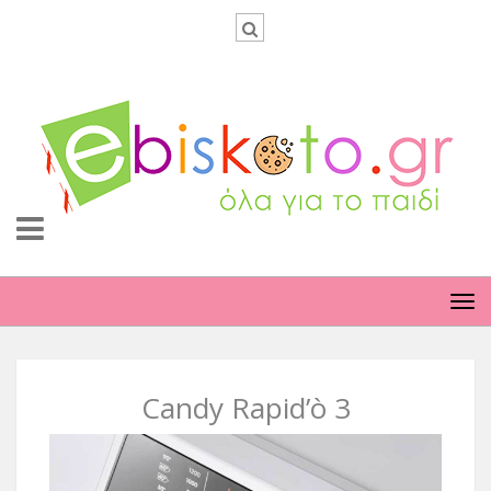
TO
NA
Candy Rapid’ò 3