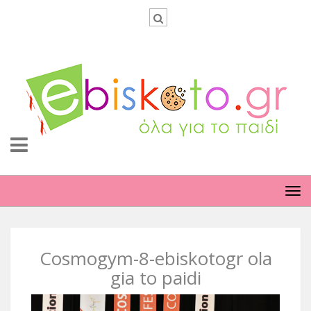
TO
NA
Cosmogym-8-ebiskotogr ola
gia to paidi