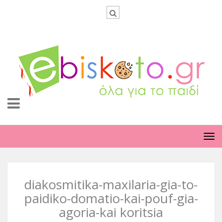
TO
NA
diakosmitika-maxilaria-gia-to-
paidiko-domatio-kai-pouf-gia-
agoria-kai koritsia