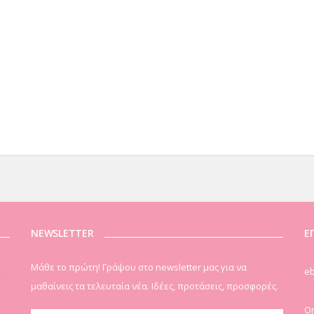
NEWSLETTER
Ε
Μάθε το πρώτη! Γράψου στο newsletter μας για να
eb
μαθαίνεις τα τελευταία νέα. Ιδέες, προτάσεις, προσφορές.
On