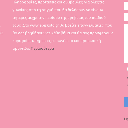
Πληροφορίες, προτάσεις και συμβουλές, για όλες τις
γυναίκες από τη στιγμή που θα θελήσουν να γίνουν
μητέρες μέχρι την περίοδο της εφηβείας του παιδιού
.
τους...Στο www.ebiskoto.gr θα βρείτε επαγγελματίες, που
δώ
θα σας βοηθήσουν σε κάθε βήμα και θα σας προσφέρουν
κορυφαίες υπηρεσίες με συνέπεια και προσωπική
φροντίδα.
Περισσότερα
Όρ