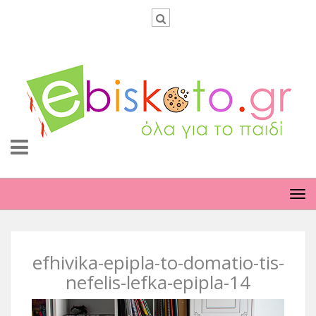
TO
NA
efhivika-epipla-to-domatio-tis-
nefelis-lefka-epipla-14