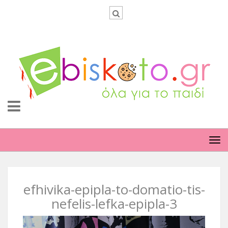
TO
NA
efhivika-epipla-to-domatio-tis-
nefelis-lefka-epipla-3