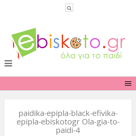
TO
NA
paidika-epipla-black-efivika-
epipla-ebiskotogr Ola-gia-to-
paidi-4