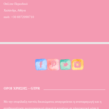
OnLine Περιοδικό
Χαλάνδρι, Αθήνα
mob: +30 6972090710
ΟΡΟΙ ΧΡΗΣΗΣ – GTPR
Mε την επιφύλαξη παντός δικαιώματος απαγορεύεται η αναπαραγωγή και η
αναδημοσίευση φωτογραφικού υλικού ή κειμένων σε ηλεκτρονικά μέσα ή