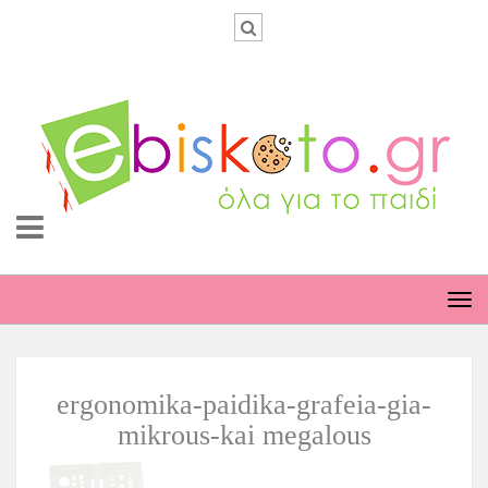
TO
NA
ergonomika-paidika-grafeia-gia-
mikrous-kai megalous