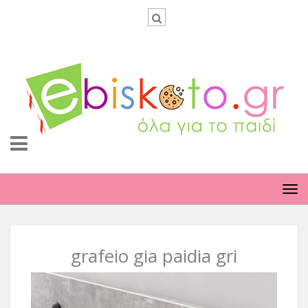
TO
NA
grafeio gia paidia gri