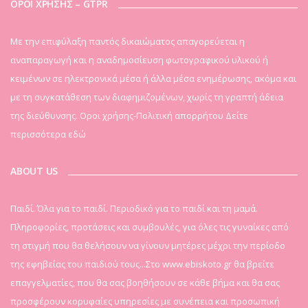
ΟΡΟΙ ΧΡΗΣΗΣ – GTPR
Mε την επιφύλαξη παντός δικαιώματος απαγορεύεται η
αναπαραγωγή και η αναδημοσίευση φωτογραφικού υλικού ή
κειμένων σε ηλεκτρονικά μέσα ή άλλα μέσα ενημέρωσης, ακόμα και
με τη συγκατάθεση των διαφημιζομένων, χωρίς τη γραπτή άδεια
της διεύθυνσης. Οροι χρήσης-Πολιτική απορρήτου
Δείτε
περισσότερα εδώ
ABOUT US
Παιδί. Όλα για το παιδί. Περιοδικό για το παιδί και τη μαμά.
Πληροφορίες, προτάσεις και συμβουλές, για όλες τις γυναίκες από
τη στιγμή που θα θελήσουν να γίνουν μητέρες μέχρι την περίοδο
της εφηβείας του παιδιού τους...Στο www.ebiskoto.gr θα βρείτε
επαγγελματίες, που θα σας βοηθήσουν σε κάθε βήμα και θα σας
προσφέρουν κορυφαίες υπηρεσίες με συνέπεια και προσωπική