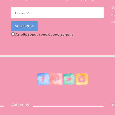
On
Χα
mo
Αποδέχομαι τους όρους χρήσης
ABOUT US
Σ