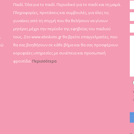
Παιδί. Όλα για το παιδί. Περιοδικό για το παιδί και τη μαμά.
Πληροφορίες, προτάσεις και συμβουλές, για όλες τις
γυναίκες από τη στιγμή που θα θελήσουν να γίνουν
μητέρες μέχρι την περίοδο της εφηβείας του παιδιού
.
τους...Στο www.ebiskoto.gr θα βρείτε επαγγελματίες, που
δώ
θα σας βοηθήσουν σε κάθε βήμα και θα σας προσφέρουν
κορυφαίες υπηρεσίες με συνέπεια και προσωπική
φροντίδα.
Περισσότερα