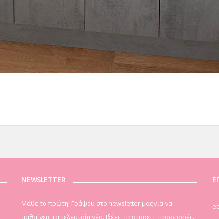
NEWSLETTER
Ε
Μάθε το πρώτη! Γράψου στο newsletter μας για να
eb
μαθαίνεις τα τελευταία νέα. Ιδέες, προτάσεις, προσφορές.